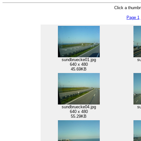
Click a thumbna
Page 1
sundbruecke01.jpg
s
640 x 480
45.69KB
sundbruecke04.jpg
s
640 x 480
55.29KB