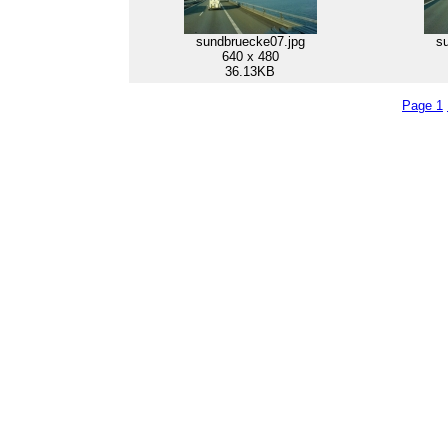
sundbruecke07.jpg
s
640 x 480
36.13KB
Page 1