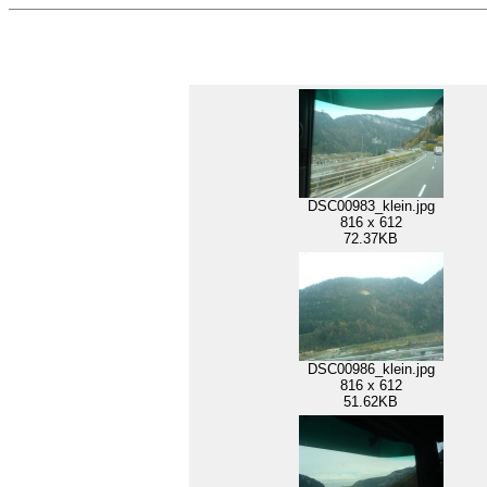
DSC00983_klein.jpg
816 x 612
72.37KB
DSC00986_klein.jpg
816 x 612
51.62KB