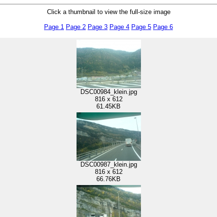
Click a thumbnail to view the full-size image
Page 1
Page 2
Page 3
Page 4
Page 5
Page 6
DSC00984_klein.jpg
816 x 612
61.45KB
DSC00987_klein.jpg
816 x 612
66.76KB