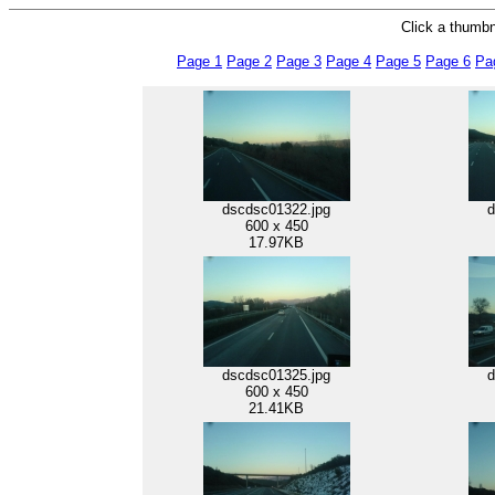
Click a thumbna
Page 1
Page 2
Page 3
Page 4
Page 5
Page 6
Pa
dscdsc01322.jpg
d
600 x 450
17.97KB
dscdsc01325.jpg
d
600 x 450
21.41KB