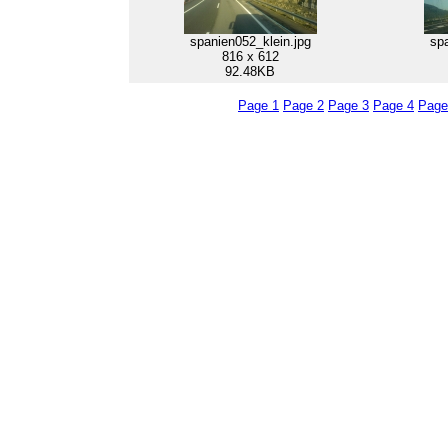
spanien052_klein.jpg
spa
816 x 612
92.48KB
Page 1
Page 2
Page 3
Page 4
Page