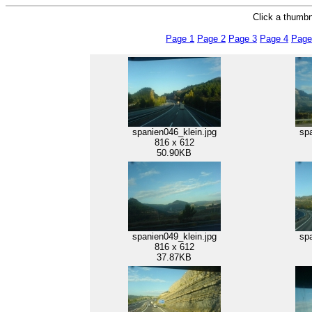
Click a thumbna
Page 1
Page 2
Page 3
Page 4
Page
spanien046_klein.jpg
spa
816 x 612
50.90KB
spanien049_klein.jpg
spa
816 x 612
37.87KB