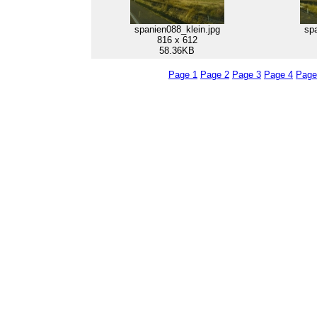
spanien088_klein.jpg
spa
816 x 612
58.36KB
Page 1
Page 2
Page 3
Page 4
Page