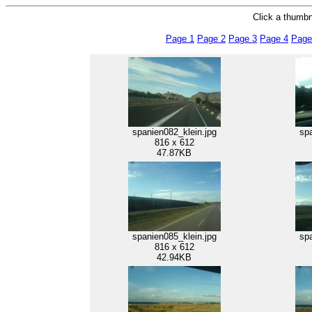
Click a thumbna
Page 1
Page 2
Page 3
Page 4
Page
spanien082_klein.jpg
spa
816 x 612
47.87KB
spanien085_klein.jpg
spa
816 x 612
42.94KB